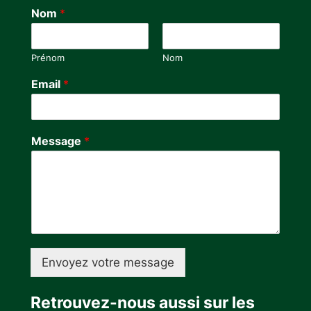
Nom
*
Prénom
Nom
N
Email
*
o
m
E
m
Message
*
a
i
l
*
Envoyez votre message
Retrouvez-nous aussi sur les