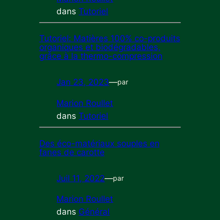
dans
Tutoriel
Tutoriel: Matières 100% co-produits
organiques et biodégradables,
grâce à la thermo-compression
Jan 23, 2023
—
par
Marion Roullet
dans
Tutoriel
Des éco-matériaux souples en
fanes de carotte
Juil 11, 2022
—
par
Marion Roullet
dans
Général