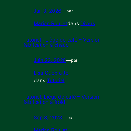
Juil 3, 2026
—
par
Marion Roullet
dans
Divers
Tutoriel : Liège de café – Version
fabrication à chaud
Juin 23, 2026
—
par
Lisa Guepratte
dans
Tutoriel
Tutoriel: Liège de café – Version
fabrication à froid
Sep 8, 2023
—
par
Marion Roullet