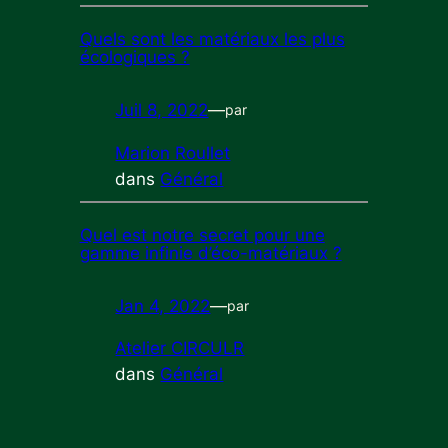
Quels sont les matériaux les plus
écologiques ?
Juil 8, 2022
—
par
Marion Roullet
dans
Général
Quel est notre secret pour une
gamme infinie d’éco-matériaux ?
Jan 4, 2022
—
par
Atelier CIRCULR
dans
Général