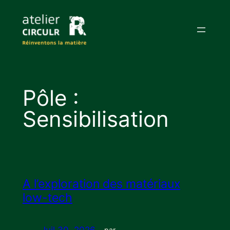
Aller
au
contenu
Pôle :
Sensibilisation
A l’exploration des matériaux
low-tech
Juil 30, 2026
—
par