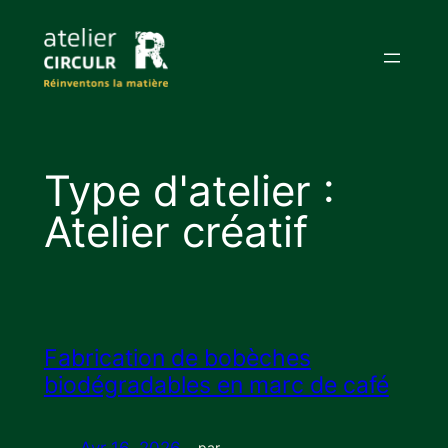
Aller
au
contenu
Type d'atelier :
Atelier créatif
Fabrication de bobèches
biodégradables en marc de café
Avr 16, 2026
—
par