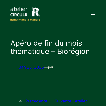
Aller
au
contenu
Apéro de fin du mois
thématique – Biorégion
Jan 28, 2026
—
par
←
Précédente :
Suivante :
Atelier