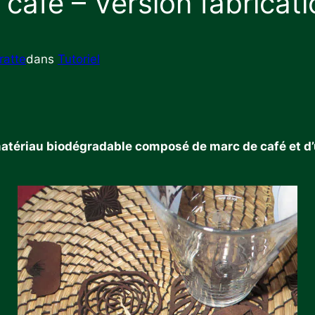
e café – Version fabricat
ratte
dans
Tutoriel
 matériau biodégradable composé de marc de café et d’u