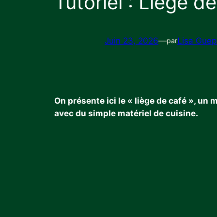
Tutoriel : Liège d
Juin 23, 2026
—
Lisa Guep
par
On présente ici le « liège de café », un
avec du simple matériel de cuisine.