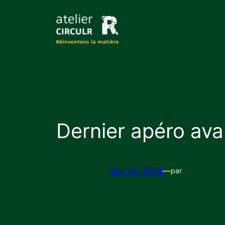
Aller
au
contenu
Dernier apéro avan
Mar 19, 2026
—
par