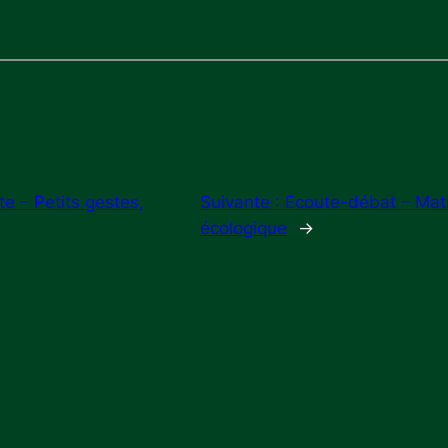
e – Petits gestes,
Suivante :
Ecoute-débat – Mati
écologique
→