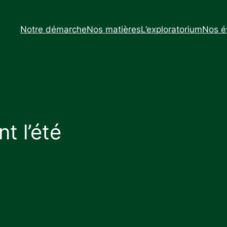
Notre démarche
Nos matières
L’exploratorium
Nos é
t l’été